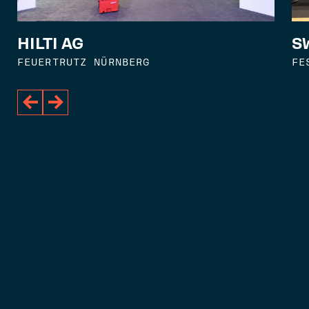
S
HILTI AG
FE
FEUERTRUTZ NÜRNBERG

