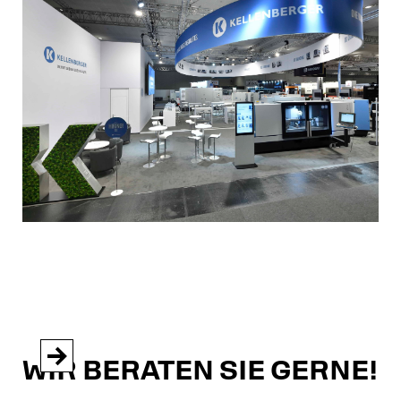


WIR BERATEN SIE GERNE!