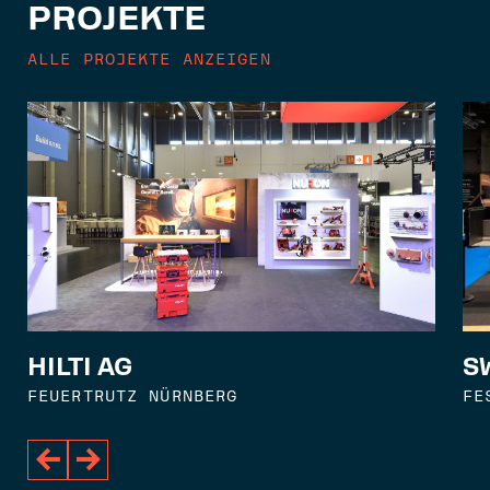
PROJEKTE
ALLE PROJEKTE ANZEIGEN
S
HILTI AG
FE
FEUERTRUTZ NÜRNBERG

