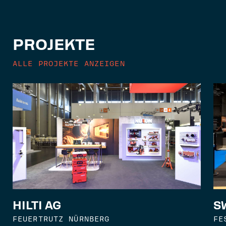
PROJEKTE
ALLE PROJEKTE ANZEIGEN
S
HILTI AG
FE
FEUERTRUTZ NÜRNBERG