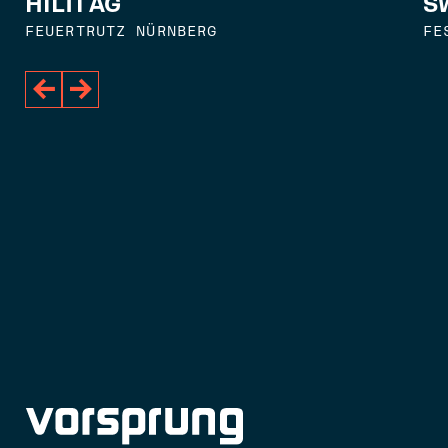
S
HILTI AG
FE
FEUERTRUTZ NÜRNBERG

